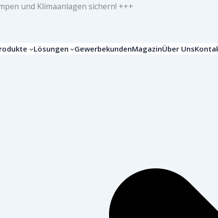
mpen und Klimaanlagen sichern! +++
rodukte
Lösungen
Gewerbekunden
Magazin
Über Uns
Konta