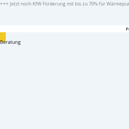
Zum
+++ Jetzt noch KfW Förderung mit bis zu 70% für Wärmepu
Inhalt
springen
P
Beratung