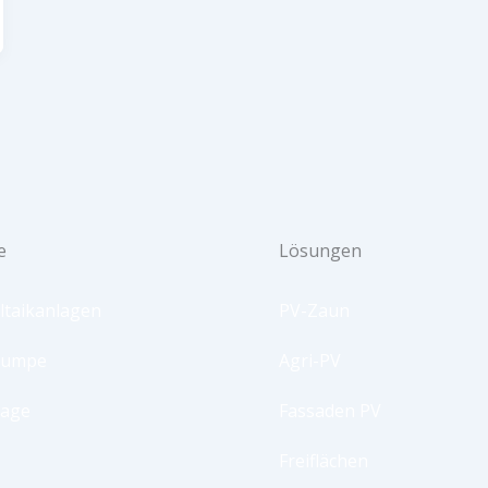
e
Lösungen
ltaikanlagen
PV-Zaun
pumpe
Agri-PV
lage
Fassaden PV
Freiflächen