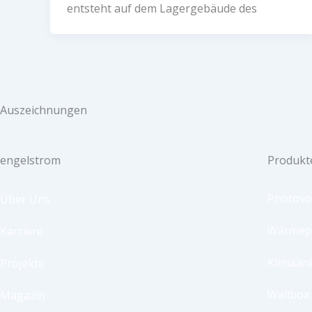
entsteht auf dem Lagergebäude des
Auszeichnungen
engelstrom
Produkt
Photovo
Über Uns
Wärme
Karriere
Klimaan
Projekte
Wallbox
Magazin