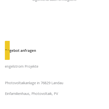
Ein intelligentes Gesamtsystem, das die Energiewende ins
eigene Zuhause bringt – sauber, zukunftssicher und perfekt
abgestimmt.
Starten auch Sie Ihre Energiezukunft – mit Sonnenkraft aus
der Pfalz!
Angebot anfragen
engelstrom Projekte
Photovoltaikanlage in 76829 Landau
Einfamilienhaus, Photovoltaik, PV