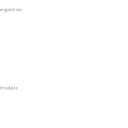
engelstrom
Über Uns
Karriere
Projekte
Magazin
Für Gewerbekunden
Produkte
Photovoltaikanlagen
Wärmepumpe