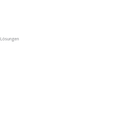
Klimaanlage
Wallbox
Speicher
Lösungen
PV-Zaun
Agri-PV
Fassaden PV
Freiflächen
PV-Carport
Mieterstrom