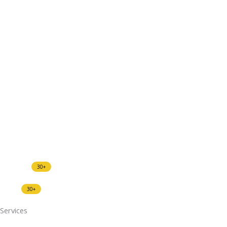
Agri-PV
Fassaden PV
Freiflächen
PV-Carport
Mieterstrom
PV-Thermie
Balkonkraftwerk
Projekte
News
Services