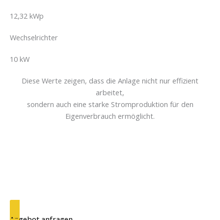
12,32 kWp
Wechselrichter
10 kW
Diese Werte zeigen, dass die Anlage nicht nur effizient
arbeitet,
sondern auch eine starke Stromproduktion für den
Eigenverbrauch ermöglicht.
Ein intelligentes Gesamtsystem, das die Energiewende ins
eigene Zuhause bringt – sauber, zukunftssicher und perfekt
abgestimmt.
Starten auch Sie Ihre Energiezukunft – mit Sonnenkraft aus
der Pfalz!
Angebot anfragen