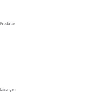
Magazin
Für Gewerbekunden
Produkte
Photovoltaikanlagen
Wärmepumpe
Klimaanlage
Wallbox
Speicher
Lösungen
PV-Zaun