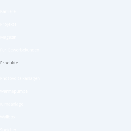
Karriere
Projekte
Magazin
Für Gewerbekunden
Produkte
Photovoltaikanlagen
Wärmepumpe
Klimaanlage
Wallbox
Speicher