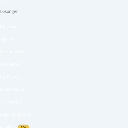
Lösungen
PV-Zaun
Agri-PV
Fassaden PV
Freiflächen
PV-Carport
Mieterstrom
PV-Thermie
Balkonkraftwerk
Projekte